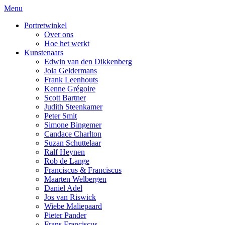
Menu
Portretwinkel
Over ons
Hoe het werkt
Kunstenaars
Edwin van den Dikkenberg
Jola Geldermans
Frank Leenhouts
Kenne Grégoire
Scott Bartner
Judith Steenkamer
Peter Smit
Simone Bingemer
Candace Charlton
Suzan Schuttelaar
Ralf Heynen
Rob de Lange
Franciscus & Franciscus
Maarten Welbergen
Daniel Adel
Jos van Riswick
Wiebe Maliepaard
Pieter Pander
Frans Franciscus