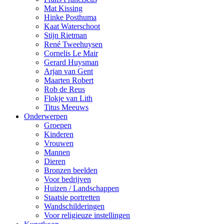
Mat Kissing
Hinke Posthuma
Kaat Waterschoot
Stijn Rietman
René Tweehuysen
Cornelis Le Mair
Gerard Huysman
Arjan van Gent
Maarten Robert
Rob de Reus
Flokje van Lith
Titus Meeuws
Onderwerpen
Groepen
Kinderen
Vrouwen
Mannen
Dieren
Bronzen beelden
Voor bedrijven
Huizen / Landschappen
Staatsie portretten
Wandschilderingen
Voor religieuze instellingen