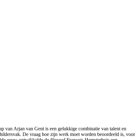
ap van Arjan van Gent is een gelukkige combinatie van talent en
schildersvak. De vraag hoe zijn werk moet worden beoordeeld is, voor
e 18de eeuw ontwikkelde de filosoof François Hemsterhuis een