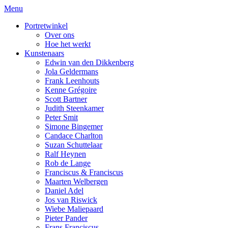
Menu
Portretwinkel
Over ons
Hoe het werkt
Kunstenaars
Edwin van den Dikkenberg
Jola Geldermans
Frank Leenhouts
Kenne Grégoire
Scott Bartner
Judith Steenkamer
Peter Smit
Simone Bingemer
Candace Charlton
Suzan Schuttelaar
Ralf Heynen
Rob de Lange
Franciscus & Franciscus
Maarten Welbergen
Daniel Adel
Jos van Riswick
Wiebe Maliepaard
Pieter Pander
Frans Franciscus