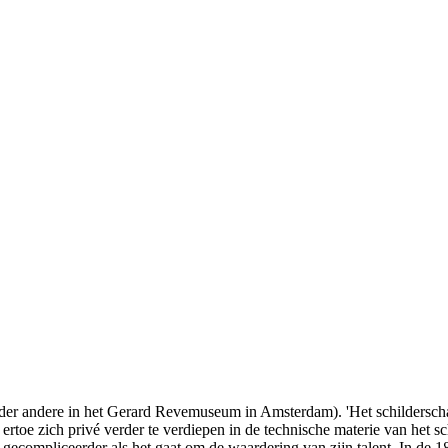
(onder andere in het Gerard Revemuseum in Amsterdam). 'Het schildersch
ertoe zich privé verder te verdiepen in de technische materie van het 
veel gecompliceerder als het gaat om de waardering van zijn talent. In d