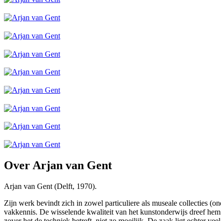
Over Arjan van Gent
Arjan van Gent (Delft, 1970).
Zijn werk bevindt zich in zowel particuliere als museale collecties 
vakkennis. De wisselende kwaliteit van het kunstonderwijs dreef hem 
zover het de techniek betreft, niet zo moeilijk. De zaak ligt echter 