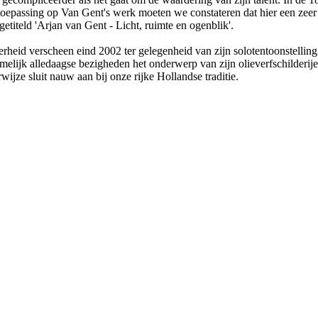
toepassing op Van Gent's werk moeten we constateren dat hier een zeer t
getiteld 'Arjan van Gent - Licht, ruimte en ogenblik'.
eid verscheen eind 2002 ter gelegenheid van zijn solotentoonstelling i
melijk alledaagse bezigheden het onderwerp van zijn olieverfschilderijen 
wijze sluit nauw aan bij onze rijke Hollandse traditie.