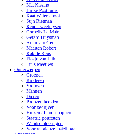
Mat Kissing
Hinke Posthuma
Kaat Waterschoot
Stijn Rietman
René Tweehuysen
Cornelis Le Mair
Gerard Huysman
Arjan van Gent
Maarten Robert
Rob de Reus
Flokje van Lith
Titus Meeuws
Onderwerpen
Groepen
Kinderen
Vrouwen
Mannen
Dieren
Bronzen beelden
Voor bedrijven
Huizen / Landschappen
Staatsie portretten
Wandschilderingen
Voor religieuze instellingen