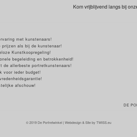
Kom vrijblijvend langs bij onz
ervaring met kunstenaars!
 prijzen als bij de kunstenaar!
eloze Kunstkoopregeling!
onele begeleiding en betrokkenheid!
t de allerbeste portretkunstenaars!
 voor ieder budget!
vredenheidsgarantie!
telijke afschouw!
DE PO
© 2019 De Portretwinkel | Webdesign & Site by
TWISS.eu