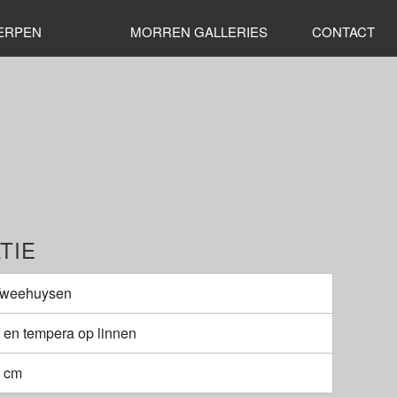
ERPEN
MORREN GALLERIES
CONTACT
TIE
Tweehuysen
f en tempera op linnen
0 cm