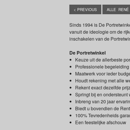
< PREVIOUS
ALLE RENÉ
Sinds 1994 is De Portretwinke
vanuit de ideologie om de rijk
inschakelen van de Portretwi
De Portretwinkel
Keuze uit de allerbeste por
Professionele begeleiding
Maatwerk voor ieder budge
Houdt rekening met alle w
Rekent exact dezelfde prijz
Springt bij en ondersteunt
Inbreng van 20 jaar ervari
Biedt u bovendien de Ren
100% Tevredenheids garan
Een feestelijke afschouw