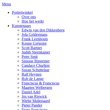
Menu
Portretwinkel
Over ons
Hoe het werkt
Kunstenaars
Edwin van den Dikkenberg
Jola Geldermans
Frank Leenhouts
Kenne Grégoire
Scott Bartner
Judith Steenkamer
Peter Smit
Simone Bingemer
Candace Charlton
Suzan Schuttelaar
Ralf Heynen
Rob de Lange
Franciscus & Franciscus
Maarten Welbergen
Daniel Adel
Jos van Riswick
Wiebe Maliepaard
Pieter Pander
Frans Franciscus