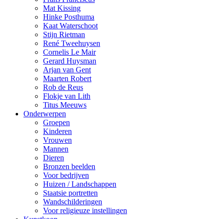
Mat Kissing
Hinke Posthuma
Kaat Waterschoot
Stijn Rietman
René Tweehuysen
Cornelis Le Mair
Gerard Huysman
Arjan van Gent
Maarten Robert
Rob de Reus
Flokje van Lith
Titus Meeuws
Onderwerpen
Groepen
Kinderen
Vrouwen
Mannen
Dieren
Bronzen beelden
Voor bedrijven
Huizen / Landschappen
Staatsie portretten
Wandschilderingen
Voor religieuze instellingen