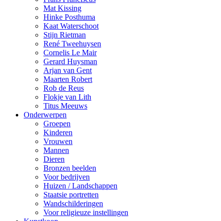
Mat Kissing
Hinke Posthuma
Kaat Waterschoot
Stijn Rietman
René Tweehuysen
Cornelis Le Mair
Gerard Huysman
Arjan van Gent
Maarten Robert
Rob de Reus
Flokje van Lith
Titus Meeuws
Onderwerpen
Groepen
Kinderen
Vrouwen
Mannen
Dieren
Bronzen beelden
Voor bedrijven
Huizen / Landschappen
Staatsie portretten
Wandschilderingen
Voor religieuze instellingen