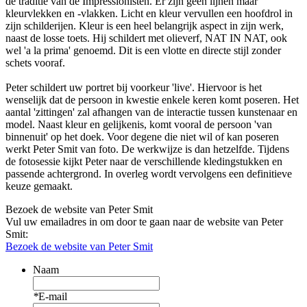
de traditie van de Impressionisten. Er zijn geen lijnen maar
kleurvlekken en -vlakken. Licht en kleur vervullen een hoofdrol in
zijn schilderijen. Kleur is een heel belangrijk aspect in zijn werk,
naast de losse toets. Hij schildert met olieverf, NAT IN NAT, ook
wel 'a la prima' genoemd. Dit is een vlotte en directe stijl zonder
schets vooraf.
Peter schildert uw portret bij voorkeur 'live'. Hiervoor is het
wenselijk dat de persoon in kwestie enkele keren komt poseren. Het
aantal 'zittingen' zal afhangen van de interactie tussen kunstenaar en
model. Naast kleur en gelijkenis, komt vooral de persoon 'van
binnenuit' op het doek. Voor degene die niet wil of kan poseren
werkt Peter Smit van foto. De werkwijze is dan hetzelfde. Tijdens
de fotosessie kijkt Peter naar de verschillende kledingstukken en
passende achtergrond. In overleg wordt vervolgens een definitieve
keuze gemaakt.
Bezoek de website van Peter Smit
Vul uw emailadres in om door te gaan naar de website van Peter
Smit:
Bezoek de website van Peter Smit
Naam
*
E-mail