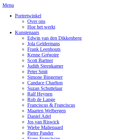
Menu
Portretwinkel
Over ons
Hoe het werkt
Kunstenaars
Edwin van den Dikkenberg
Jola Geldermans
Frank Leenhouts
Kenne Grégoire
Scott Bartner
Judith Steenkamer
Peter Smit
Simone Bingemer
Candace Charlton
Suzan Schuttelaar
Ralf Heynen
Rob de Lange
Franciscus & Franciscus
Maarten Welbergen
Daniel Adel
Jos van Riswick
Wiebe Maliepaard
Pieter Pander
Frans Franciscus