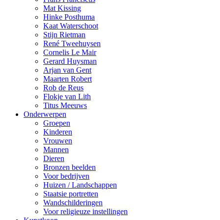
Mat Kissing
Hinke Posthuma
Kaat Waterschoot
Stijn Rietman
René Tweehuysen
Cornelis Le Mair
Gerard Huysman
Arjan van Gent
Maarten Robert
Rob de Reus
Flokje van Lith
Titus Meeuws
Onderwerpen
Groepen
Kinderen
Vrouwen
Mannen
Dieren
Bronzen beelden
Voor bedrijven
Huizen / Landschappen
Staatsie portretten
Wandschilderingen
Voor religieuze instellingen