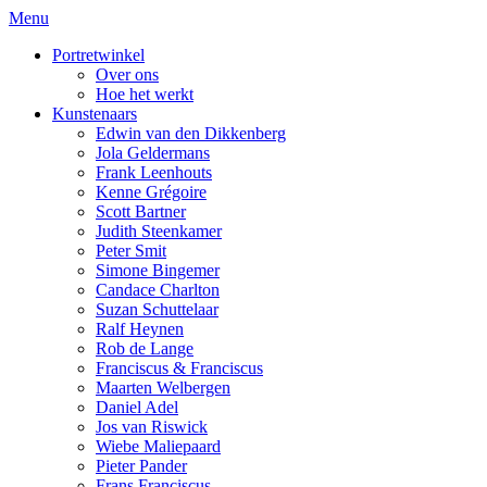
Menu
Portretwinkel
Over ons
Hoe het werkt
Kunstenaars
Edwin van den Dikkenberg
Jola Geldermans
Frank Leenhouts
Kenne Grégoire
Scott Bartner
Judith Steenkamer
Peter Smit
Simone Bingemer
Candace Charlton
Suzan Schuttelaar
Ralf Heynen
Rob de Lange
Franciscus & Franciscus
Maarten Welbergen
Daniel Adel
Jos van Riswick
Wiebe Maliepaard
Pieter Pander
Frans Franciscus