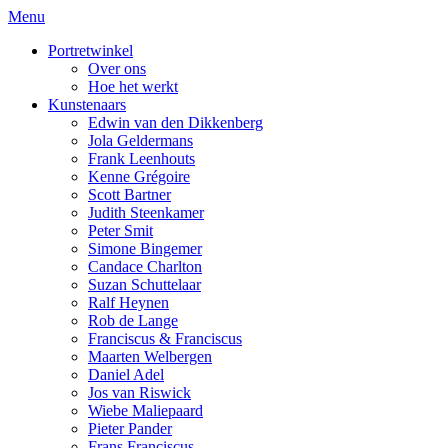
Menu
Portretwinkel
Over ons
Hoe het werkt
Kunstenaars
Edwin van den Dikkenberg
Jola Geldermans
Frank Leenhouts
Kenne Grégoire
Scott Bartner
Judith Steenkamer
Peter Smit
Simone Bingemer
Candace Charlton
Suzan Schuttelaar
Ralf Heynen
Rob de Lange
Franciscus & Franciscus
Maarten Welbergen
Daniel Adel
Jos van Riswick
Wiebe Maliepaard
Pieter Pander
Frans Franciscus