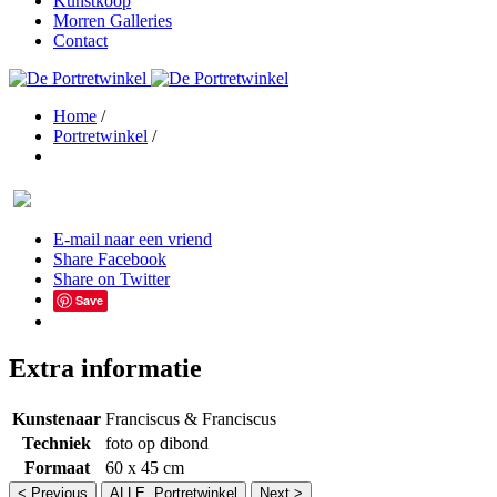
Kunstkoop
Morren Galleries
Contact
Home
/
Portretwinkel
/
E-mail naar een vriend
Share Facebook
Share on Twitter
Save
Extra informatie
Kunstenaar
Franciscus & Franciscus
Techniek
foto op dibond
Formaat
60 x 45 cm
< Previous
ALLE Portretwinkel
Next >