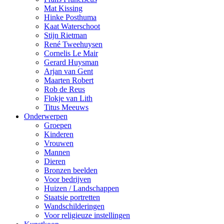
Mat Kissing
Hinke Posthuma
Kaat Waterschoot
Stijn Rietman
René Tweehuysen
Cornelis Le Mair
Gerard Huysman
Arjan van Gent
Maarten Robert
Rob de Reus
Flokje van Lith
Titus Meeuws
Onderwerpen
Groepen
Kinderen
Vrouwen
Mannen
Dieren
Bronzen beelden
Voor bedrijven
Huizen / Landschappen
Staatsie portretten
Wandschilderingen
Voor religieuze instellingen