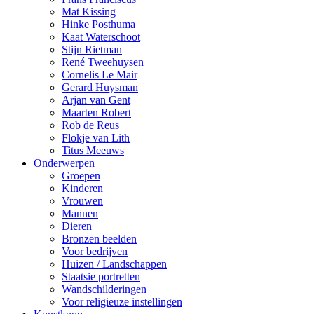
Mat Kissing
Hinke Posthuma
Kaat Waterschoot
Stijn Rietman
René Tweehuysen
Cornelis Le Mair
Gerard Huysman
Arjan van Gent
Maarten Robert
Rob de Reus
Flokje van Lith
Titus Meeuws
Onderwerpen
Groepen
Kinderen
Vrouwen
Mannen
Dieren
Bronzen beelden
Voor bedrijven
Huizen / Landschappen
Staatsie portretten
Wandschilderingen
Voor religieuze instellingen