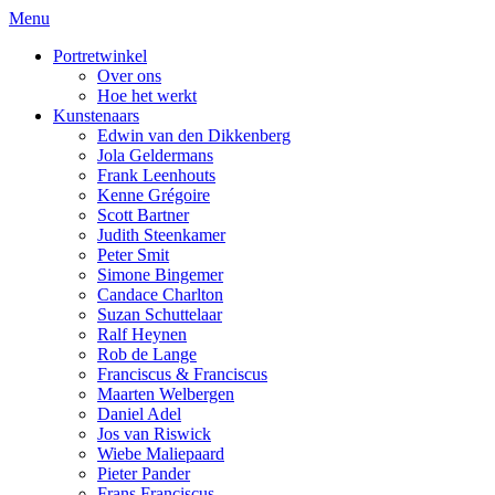
Menu
Portretwinkel
Over ons
Hoe het werkt
Kunstenaars
Edwin van den Dikkenberg
Jola Geldermans
Frank Leenhouts
Kenne Grégoire
Scott Bartner
Judith Steenkamer
Peter Smit
Simone Bingemer
Candace Charlton
Suzan Schuttelaar
Ralf Heynen
Rob de Lange
Franciscus & Franciscus
Maarten Welbergen
Daniel Adel
Jos van Riswick
Wiebe Maliepaard
Pieter Pander
Frans Franciscus