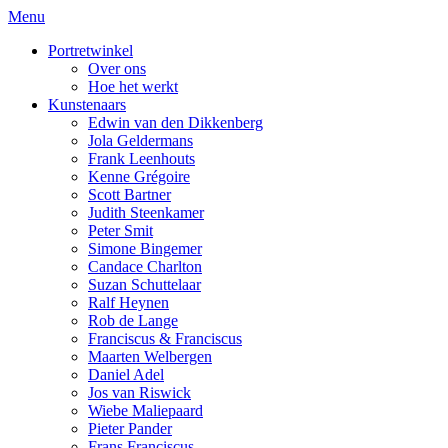
Menu
Portretwinkel
Over ons
Hoe het werkt
Kunstenaars
Edwin van den Dikkenberg
Jola Geldermans
Frank Leenhouts
Kenne Grégoire
Scott Bartner
Judith Steenkamer
Peter Smit
Simone Bingemer
Candace Charlton
Suzan Schuttelaar
Ralf Heynen
Rob de Lange
Franciscus & Franciscus
Maarten Welbergen
Daniel Adel
Jos van Riswick
Wiebe Maliepaard
Pieter Pander
Frans Franciscus