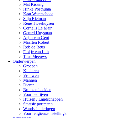
Mat Kissing
Hinke Posthuma
Kaat Waterschoot
Stijn Rietman
René Tweehuysen
Cornelis Le Mair
Gerard Huysman
Arjan van Gent
Maarten Robert
Rob de Reus
Flokje van Lith
Titus Meeuws
Onderwerpen
Groepen
Kinderen
Vrouwen
Mannen
Dieren
Bronzen beelden
Voor bedrijven
Huizen / Landschappen
Staatsie portretten
Wandschilderingen
Voor religieuze instellingen